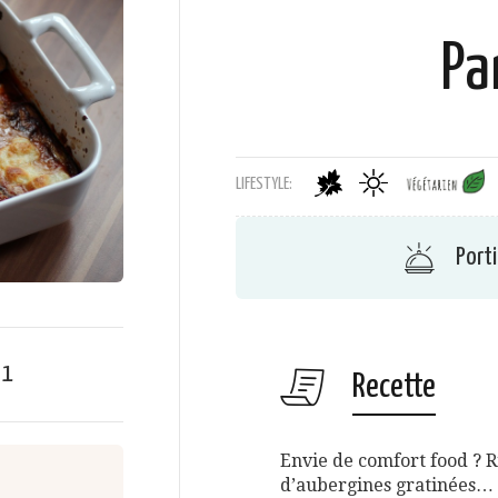
Pa
LIFESTYLE:
Port
e
1
Recette
Envie de comfort food ? 
d’aubergines gratinées…