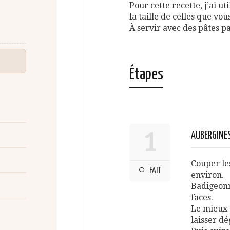
Pour cette recette, j’ai ut
la taille de celles que vou
À servir avec des pâtes p
Étapes
1
AUBERGINE
Couper le
FAIT
environ.
Badigeonne
faces.
Le mieux 
laisser dé