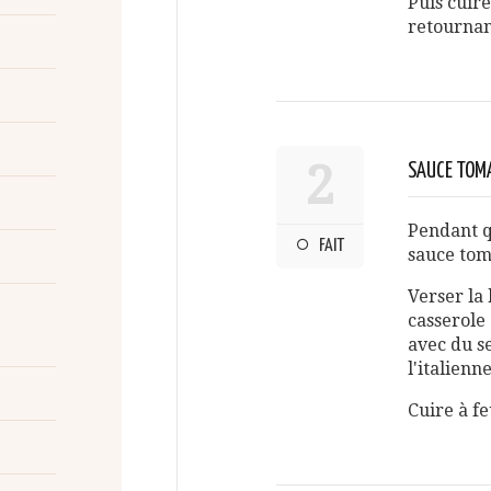
Puis cuir
retournan
2
SAUCE TOM
Pendant q
FAIT
sauce tom
Verser la
casserole 
avec du se
l'italienne
Cuire à f