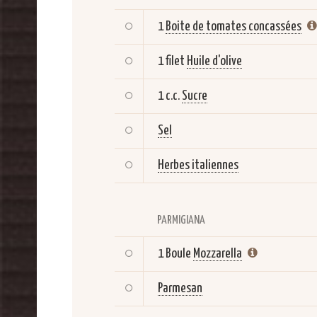
1
Boite de tomates concassées
1 filet
Huile d'olive
1 c.c.
Sucre
Sel
Herbes italiennes
PARMIGIANA
1 Boule
Mozzarella
Parmesan