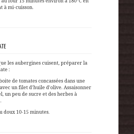
e au four 15 minutes environ à 180°C en
t à mi-cuisson.
ATE
ue les aubergines cuisent, préparer la
ate :
 boite de tomates concassées dans une
avec un filet d'huile d'olive. Assaisonner
l, un peu de sucre et des herbes à
.
eu doux 10-15 minutes.