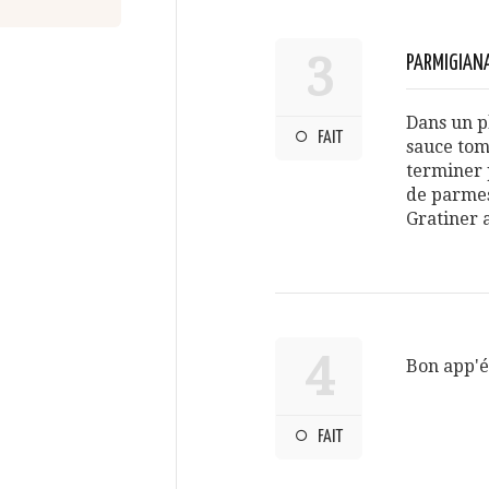
3
PARMIGIAN
Dans un pl
FAIT
sauce tom
terminer 
de parme
Gratiner 
4
Bon app'é
FAIT